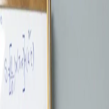
0
1
/
03