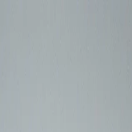
+57 315 743 6200
comercial@espectrum.com.co
Inicio
Proyectos
Servicios
Contacto
Contáctanos